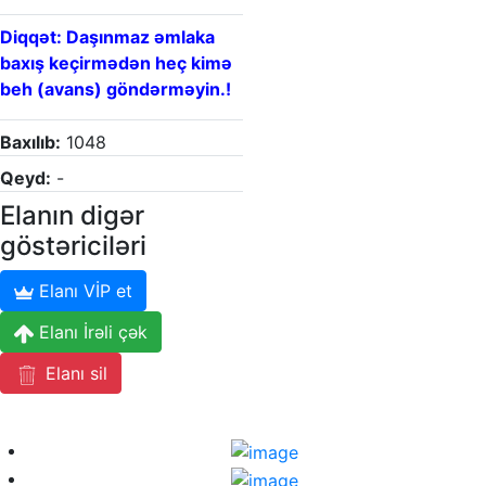
Diqqət: Daşınmaz əmlaka
baxış keçirmədən heç kimə
beh (avans) göndərməyin.!
Baxılıb:
1048
Qeyd:
-
Elanın digər
göstəriciləri
Elanı VİP et
Elanı İrəli çək
Elanı sil