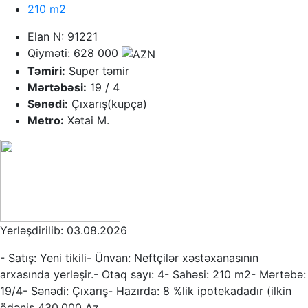
210 m2
Elan N: 91221
Qiyməti: 628 000
Təmiri:
Super təmir
Mərtəbəsi:
19 / 4
Sənədi:
Çıxarış(kupça)
Metro:
Xətai M.
Yerləşdirilib: 03.08.2026
- Satış: Yeni tikili- Ünvan: Neftçilər xəstəxanasının
arxasında yerləşir.- Otaq sayı: 4- Sahəsi: 210 m2- Mərtəbə:
19/4- Sənədi: Çıxarış- Hazırda: 8 %lik ipotekadadır (ilkin
ödəniş 430.000 Az...