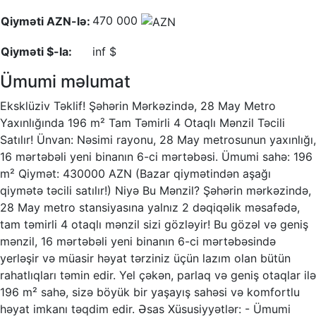
470 000
Qiyməti AZN-lə:
Qiyməti $-la:
inf $
Ümumi məlumat
Eksklüziv Təklif! Şəhərin Mərkəzində, 28 May Metro
Yaxınlığında 196 m² Tam Təmirli 4 Otaqlı Mənzil Təcili
Satılır! Ünvan: Nəsimi rayonu, 28 May metrosunun yaxınlığı,
16 mərtəbəli yeni binanın 6-ci mərtəbəsi. Ümumi sahə: 196
m² Qiymət: 430000 AZN (Bazar qiymətindən aşağı
qiymətə təcili satılır!) Niyə Bu Mənzil? Şəhərin mərkəzində,
28 May metro stansiyasına yalnız 2 dəqiqəlik məsafədə,
tam təmirli 4 otaqlı mənzil sizi gözləyir! Bu gözəl və geniş
mənzil, 16 mərtəbəli yeni binanın 6-ci mərtəbəsində
yerləşir və müasir həyat tərziniz üçün lazım olan bütün
rahatlıqları təmin edir. Yel çəkən, parlaq və geniş otaqlar ilə
196 m² sahə, sizə böyük bir yaşayış sahəsi və komfortlu
həyat imkanı təqdim edir. Əsas Xüsusiyyətlər: - Ümumi