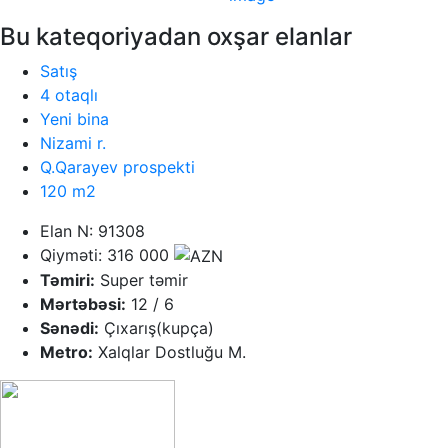
Bu kateqoriyadan oxşar elanlar
Satış
4 otaqlı
Yeni bina
Nizami r.
Q.Qarayev prospekti
120 m2
Elan N: 91308
Qiyməti: 316 000
Təmiri:
Super təmir
Mərtəbəsi:
12 / 6
Sənədi:
Çıxarış(kupça)
Metro:
Xalqlar Dostluğu M.