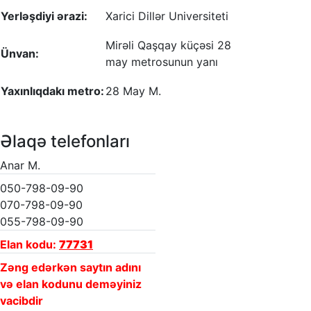
Yerləşdiyi ərazi:
Xarici Dillər Universiteti
Mirəli Qaşqay küçəsi 28
Ünvan:
may metrosunun yanı
Yaxınlıqdakı metro:
28 May M.
Əlaqə telefonları
Anar M.
050-798-09-90
070-798-09-90
055-798-09-90
Elan kodu:
77731
Zəng edərkən saytın adını
və elan kodunu deməyiniz
vacibdir