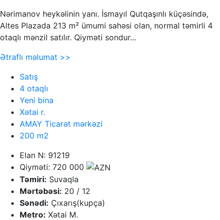
Nərimanov heykəlinin yanı. İsmayıl Qutqaşınlı küçəsində,
Altes Plazada 213 m² ümumi sahəsi olan, normal təmirli 4
otaqlı mənzil satılır. Qiyməti sondur...
Ətraflı məlumat >>
Satış
4 otaqlı
Yeni bina
Xətai r.
AMAY Ticarət mərkəzi
200 m2
Elan N: 91219
Qiyməti: 720 000
Təmiri:
Suvaqla
Mərtəbəsi:
20 / 12
Sənədi:
Çıxarış(kupça)
Metro:
Xətai M.