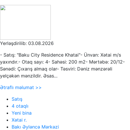
Yerləşdirilib: 03.08.2026
- Satış: "Baku City Residence Khatai"- Ünvan: Xətai m/s
yaxındır.- Otaq sayı: 4- Sahəsi: 200 m2- Mərtəbə: 20/12-
Sənədi: Çıxarış almaq olar- Təsviri: Dəniz mənzərəli
yelçəkən mənzildir. Əsas...
Ətraflı məlumat >>
Satış
4 otaqlı
Yeni bina
Xətai r.
Bakı Əyləncə Mərkəzi