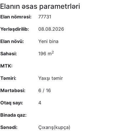
Elanın əsas parametrləri
Elan nömrəsi:
77731
Yerləşdirilib:
08.08.2026
Elan növü:
Yeni bina
2
Sahəsi:
196 m
MTK:
Təmiri:
Yaxşı təmir
Mərtəbəsi:
6 / 16
Otaq sayı:
4
Binada qaz:
Sənədi:
Çıxarış(kupça)