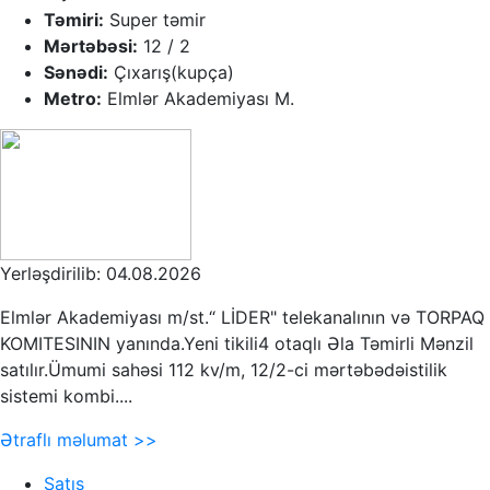
Təmiri:
Super təmir
Mərtəbəsi:
12 / 2
Sənədi:
Çıxarış(kupça)
Metro:
Elmlər Akademiyası M.
Yerləşdirilib: 04.08.2026
Elmlər Akademiyası m/st.“ LİDER" telekanalının və TORPAQ
KOMITESININ yanında.Yeni tikili4 otaqlı Əla Təmirli Mənzil
satılır.Ümumi sahəsi 112 kv/m, 12/2-ci mərtəbədəistilik
sistemi kombi....
Ətraflı məlumat >>
Satış