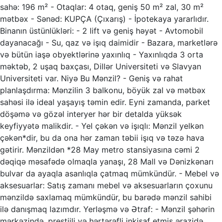
sahə: 196 m² - Otaqlar: 4 otaq, geniş 50 m² zal, 30 m²
mətbəx - Sənəd: KUPÇA (Çıxarış) - İpotekaya yararlıdır.
Binanın üstünlükləri: - 2 lift və geniş həyət - Avtomobil
dayanacağı - Su, qaz və işıq daimidir - Bazara, marketlərə
və bütün iaşə obyektlərinə yaxınlıq - Yaxınlıqda 3 orta
məktəb, 2 uşaq baxçası, Dillər Universiteti və Slavyan
Universiteti var. Niyə Bu Mənzil? - Geniş və rahat
planlaşdırma: Mənzilin 3 balkonu, böyük zal və mətbəx
sahəsi ilə ideal yaşayış təmin edir. Eyni zamanda, parket
döşəmə və gözəl interyer hər bir detalda yüksək
keyfiyyətə malikdir. - Yel çəkən və işıqlı: Mənzil yelkən
çəkən*dir, bu da ona hər zaman təbii işıq və təzə hava
gətirir. Mənzildən *28 May metro stansiyasına cəmi 2
dəqiqə məsafədə olmaqla yanaşı, 28 Mall və Dənizkənarı
bulvar da ayaqla asanlıqla çatmaq mümkündür. - Mebel və
aksesuarlar: Satış zamanı mebel və aksesuarların çoxunu
mənzildə saxlamaq mümkündür, bu barədə mənzil sahibi
ilə danışmaq lazımdır. Yerləşmə və Ətraf: - Mənzil şəhərin
mərkəzində, prestijli və hərtərəfli inkişaf etmiş ərazidə