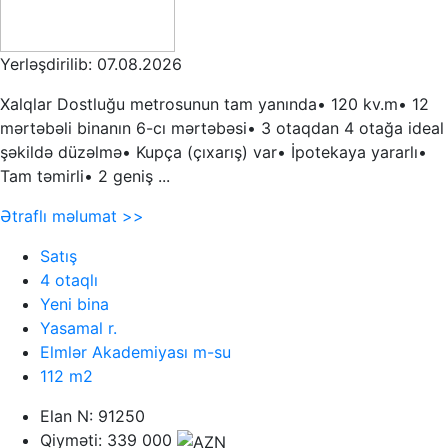
Yerləşdirilib: 07.08.2026
Xalqlar Dostluğu metrosunun tam yanında• 120 kv.m• 12
mərtəbəli binanın 6-cı mərtəbəsi• 3 otaqdan 4 otağa ideal
şəkildə düzəlmə• Kupça (çıxarış) var• İpotekaya yararlı•
Tam təmirli• 2 geniş ...
Ətraflı məlumat >>
Satış
4 otaqlı
Yeni bina
Yasamal r.
Elmlər Akademiyası m-su
112 m2
Elan N: 91250
Qiyməti: 339 000