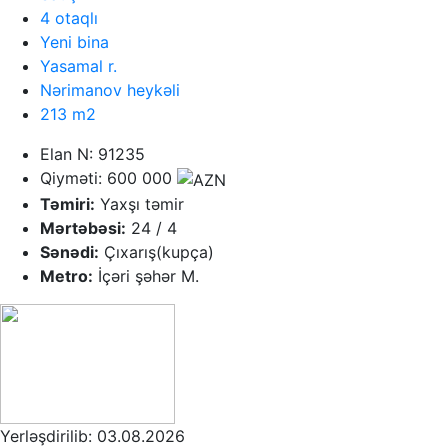
4 otaqlı
Yeni bina
Yasamal r.
Nərimanov heykəli
213 m2
Elan N: 91235
Qiyməti: 600 000
Təmiri:
Yaxşı təmir
Mərtəbəsi:
24 / 4
Sənədi:
Çıxarış(kupça)
Metro:
İçəri şəhər M.
Yerləşdirilib: 03.08.2026