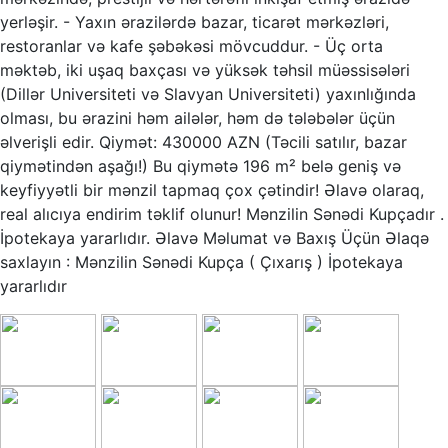
yerləşir. - Yaxın ərazilərdə bazar, ticarət mərkəzləri,
restoranlar və kafe şəbəkəsi mövcuddur. - Üç orta
məktəb, iki uşaq baxçası və yüksək təhsil müəssisələri
(Dillər Universiteti və Slavyan Universiteti) yaxınlığında
olması, bu ərazini həm ailələr, həm də tələbələr üçün
əlverişli edir. Qiymət: 430000 AZN (Təcili satılır, bazar
qiymətindən aşağı!) Bu qiymətə 196 m² belə geniş və
keyfiyyətli bir mənzil tapmaq çox çətindir! Əlavə olaraq,
real alıcıya endirim təklif olunur! Mənzilin Sənədi Kupçadır .
İpotekaya yararlıdır. Əlavə Məlumat və Baxış Üçün Əlaqə
saxlayın : Mənzilin Sənədi Kupça ( Çıxarış ) İpotekaya
yararlıdır